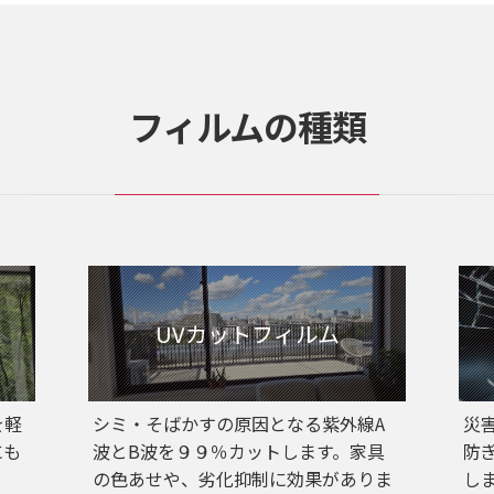
フィルムの種類
UVカットフィルム
を軽
シミ・そばかすの原因となる紫外線A
災
にも
波とB波を９９％カットします。家具
防
の色あせや、劣化抑制に効果がありま
し