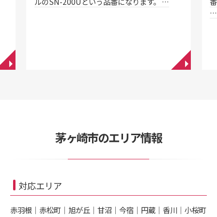
ルのSN-200Uという品番になります。 …
番
◥
◥
茅ヶ崎市のエリア情報
対応エリア
赤羽根｜赤松町｜旭が丘｜甘沼｜今宿｜円蔵｜香川｜小桜町