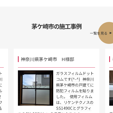
茅ケ崎市の施工事例
一覧を見る
神奈川県茅ケ崎市 H様邸
ト
ガラスフィルムドット
川
コムです(^-^) 神奈川
に
県茅ケ崎市の戸建てに
ル
防犯フィルムを貼りま
使
した。 使用フィルム
フ
は、リケンテクノスの
品
SS1490Cとグラフィ