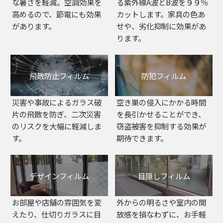
な暑さを軽減。空調効果を
る紫外線A波とB波を９９％
高めるので、節電にも効果
カットします。家具の色あ
があります。
せや、劣化抑制に効果があ
ります。
飛散防止フィルム
防犯フィルム
災害や事故によるガラス破
空き巣の侵入にかかる時間
片の飛散を防ぎ、二次災害
を長引かせることができ、
のリスクを大幅に軽減しま
窃盗被害を抑制する効果が
す。
期待できます。
デザインフィルム
目隠しフィルム
お部屋や店舗の雰囲気を変
外からの明るさや室内の開
えたり、仕切りガラスに目
放感を損なわずに、お手軽