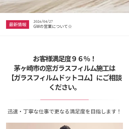
2026/07/10
☆夏季休暇について☆
2026/04/27
最新情報
GWの営業について☆
2025/12/21
☆年末年始の休業について☆
2025/12/03
お客様満足度９６％！
くらしのマーケットアワード2025に入賞しまし
た！！
茅ヶ崎市の窓ガラスフィルム施工は
2026/07/10
【ガラスフィルムドットコム】にご相談
☆夏季休暇について☆
ください。
迅速・丁寧な仕事で更なる満足度を目指します！