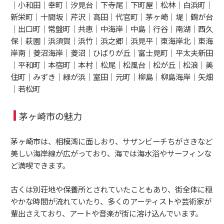
｜小和田｜幸町｜汐見台｜下寺尾｜下町屋｜松林｜白浜町｜
新栄町｜十間坂｜芹沢｜高田｜代官町｜茅ヶ崎｜堤｜鶴が台
｜出口町｜常盤町｜共恵｜中海岸｜中島｜行谷｜南湖｜西久
保｜萩園｜浜須賀｜浜竹｜浜之郷｜浜見平｜東海岸北｜東海
岸南｜菱沼海岸｜菱沼｜ひばりが丘｜富士見町｜平太夫新田
｜平和町｜本宿町｜本村｜松尾｜松風台｜松が丘｜松浪｜美
住町｜みずき｜緑が浜｜室田｜元町｜柳島｜柳島海岸｜矢畑
｜若松町
茅ヶ崎市の魅力
茅ヶ崎市は、相模湾に面しおり、サザンビーチちがさきなど
美しい海岸線が広がっており、海では海水浴やサーフィンな
ど満喫できます。
古くは別荘地や保養所とされていたこともあり、街全体に穏
やかな時間が流れていたり、多くのアーティストや芸術家が
輩出さえており、アートや音楽が街に溶け込んでいます。