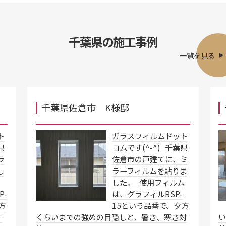
千葉県の施工事例
一覧を見る
千葉県佐倉市 K様邸
ト
ガラスフィルムドット
県
コムです(^-^) 千葉県
ラ
佐倉市の戸建てに、ミ
し
ラーフィルムを貼りま
した。 使用フィルム
P-
は、グラフィルRSP-
方
15という品番で、夕方
…
くらいまでの強めの目隠しと、暑さ、寒さ対