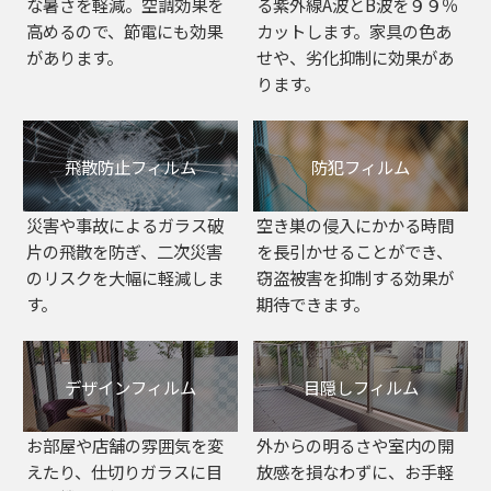
な暑さを軽減。空調効果を
る紫外線A波とB波を９９％
高めるので、節電にも効果
カットします。家具の色あ
があります。
せや、劣化抑制に効果があ
ります。
飛散防止フィルム
防犯フィルム
災害や事故によるガラス破
空き巣の侵入にかかる時間
片の飛散を防ぎ、二次災害
を長引かせることができ、
のリスクを大幅に軽減しま
窃盗被害を抑制する効果が
す。
期待できます。
デザインフィルム
目隠しフィルム
お部屋や店舗の雰囲気を変
外からの明るさや室内の開
えたり、仕切りガラスに目
放感を損なわずに、お手軽