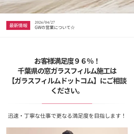
2026/07/10
☆夏季休暇について☆
2026/04/27
最新情報
GWの営業について☆
2025/12/21
☆年末年始の休業について☆
2025/12/03
お客様満足度９６％！
くらしのマーケットアワード2025に入賞しまし
た！！
千葉県の窓ガラスフィルム施工は
2026/07/10
【ガラスフィルムドットコム】にご相談
☆夏季休暇について☆
ください。
迅速・丁寧な仕事で更なる満足度を目指します！