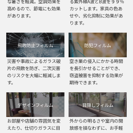
な暑さを軽減。空調効果を
る紫外線A波とB波を９９％
高めるので、節電にも効果
カットします。家具の色あ
があります。
せや、劣化抑制に効果があ
ります。
飛散防止フィルム
防犯フィルム
災害や事故によるガラス破
空き巣の侵入にかかる時間
片の飛散を防ぎ、二次災害
を長引かせることができ、
のリスクを大幅に軽減しま
窃盗被害を抑制する効果が
す。
期待できます。
デザインフィルム
目隠しフィルム
お部屋や店舗の雰囲気を変
外からの明るさや室内の開
えたり、仕切りガラスに目
放感を損なわずに、お手軽