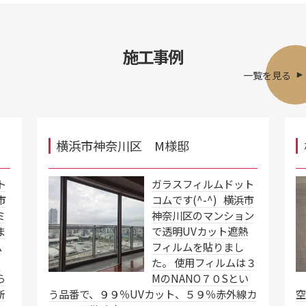
施工事例
一覧を見る
横浜市神奈川区 M様邸
ト
ガラスフィルムドット
市
コムです(^-^) 横浜市
ミ
神奈川区のマンション
ま
で透明UVカット遮熱
ム
フィルムを貼りまし
と
た。 使用フィルムは３
ら
MのNANO７０Sとい
断
う品番で、９９％UVカット、５９％赤外線カ