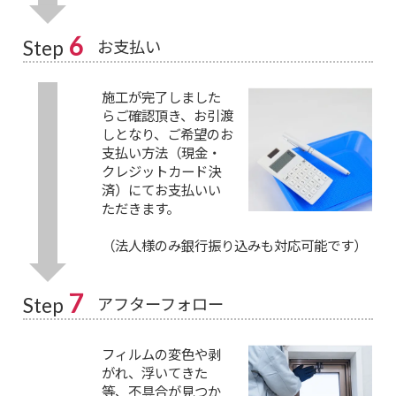
6
お支払い
Step
施工が完了しました
らご確認頂き、お引渡
しとなり、ご希望のお
支払い方法（現金・
クレジットカード決
済）にてお支払いい
ただきます。
（法人様のみ銀行振り込みも対応可能です）
7
アフターフォロー
Step
フィルムの変色や剥
がれ、浮いてきた
等、不具合が見つか