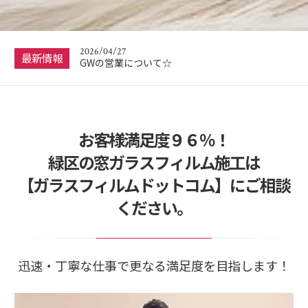
2026/07/10
☆夏季休暇について☆
2026/04/27
最新情報
GWの営業について☆
2025/12/21
☆年末年始の休業について☆
2025/12/03
お客様満足度９６％！
くらしのマーケットアワード2025に入賞しまし
た！！
緑区の窓ガラスフィルム施工は
2026/07/10
【ガラスフィルムドットコム】にご相談
☆夏季休暇について☆
ください。
迅速・丁寧な仕事で更なる満足度を目指します！