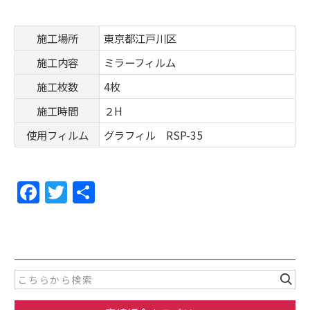
施工場所
東京都江戸川区
施工内容
ミラーフィルム
施工枚数
4枚
施工時間
２H
使用フィルム
グラフィル RSP-35
F
T
共
a
w
有
c
itt
e
er
b
o