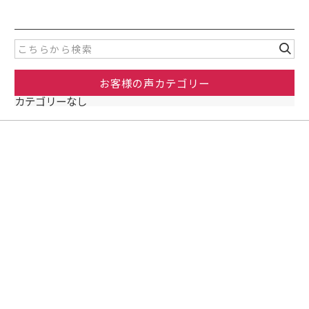
c
itt
e
er
b
o
お客様の声カテゴリー
o
カテゴリーなし
k