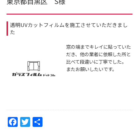
東京都目黒区 S様
透明UVカットフィルムを施工させていただきまし
た
窓の端までキレイに貼っていた
だき、他の業者に依頼した所と
比べて段違いに丁寧でした。
またお願いしたいです。
F
T
共
a
w
有